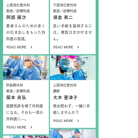
上部消化管外科
下部消化管外科
教授／診療科長
教授／診療科長
阿部 展次
須並 英二
患者さんのための多く
良い手術を提供するに
の引き出しをもった外
は、教育は欠かせませ
科医の育成。
ん。
READ MORE
READ MORE
肝胆膵外科
上部消化管外科
教授／診療科長
講師
阪本 良弘
大木 亜津子
医師免許を得て外科医
男女問わず、一緒に手
になる。それも一流の
術しませんか？
外科医に―。
READ MORE
READ MORE