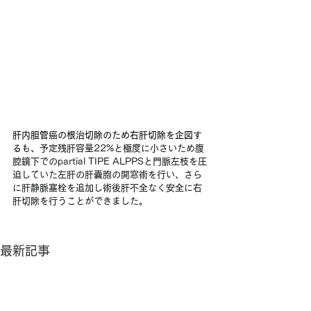
肝内胆管癌の根治切除のため右肝切除を企図す
るも、
予定残肝容量22%と極度に小さいため腹
腔鏡下でのpartial TIPE ALPPSと門脈左枝を圧
迫していた左肝の肝嚢胞の開窓術を行い、さら
に肝静脈塞栓を追加し術後肝不全なく安全に右
肝切除を行うことができました。
最新記事