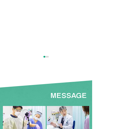
MESSAGE
「FUSEから学ぶ ハンズ
外科集談会で研
オンセミナー」を開催し
賞を受賞しまし
ました