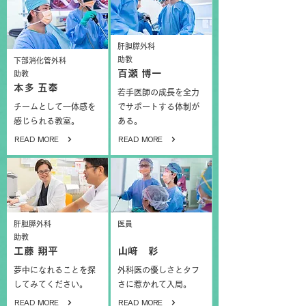
肝胆膵外科
助教
下部消化管外科
百瀬 博一
助教
本多 五奉
若手医師の成長を全力
チームとして一体感を
でサポートする体制が
感じられる教室。
ある。
READ MORE
READ MORE
肝胆膵外科
医員
助教
工藤 翔平
山﨑 彩
夢中になれることを探
外科医の優しさとタフ
してみてください。
さに惹かれて入局。
READ MORE
READ MORE