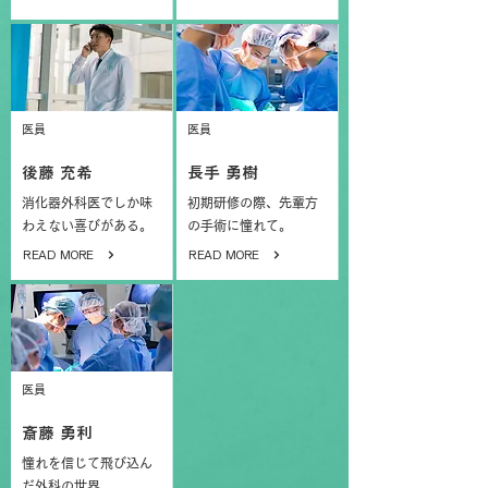
医員
医員
後藤 充希
長手 勇樹
消化器外科医でしか味
初期研修の際、先輩方
わえない喜びがある。
の手術に憧れて。
READ MORE
READ MORE
医員
斎藤 勇利
憧れを信じて飛び込ん
だ外科の世界。