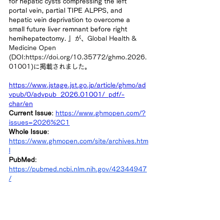
for hepatic cysts compressing the left 
portal vein, partial TIPE ALPPS, and 
hepatic vein deprivation to overcome a 
small future liver remnant before right 
hemihepatectomy. 』
が、Global Health & 
Medicine Open 
(
DOI:
https://doi.org/10.35772/ghmo.2026.
01001)
に掲載されました。
https://www.jstage.jst.go.jp/article/ghmo/ad
vpub/0/advpub_2026.01001/_pdf/-
char/en
Current Issue
:
https://www.ghmopen.com/?
issues=2026%2C1
Whole Issue
:
https://www.ghmopen.com/site/archives.htm
l
PubMed
: 
https://pubmed.ncbi.nlm.nih.gov/42344947
/