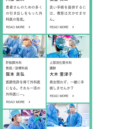
患者さんのための多く
良い手術を提供するに
の引き出しをもった外
は、教育は欠かせませ
科医の育成。
ん。
READ MORE
READ MORE
肝胆膵外科
上部消化管外科
教授／診療科長
講師
阪本 良弘
大木 亜津子
医師免許を得て外科医
男女問わず、一緒に手
になる。それも一流の
術しませんか？
外科医に―。
READ MORE
READ MORE