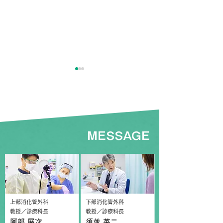
MESSAGE
「FUSEから学ぶ ハンズ
外科集談会で研
オンセミナー」を開催し
賞を受賞しまし
ました
上部消化管外科
下部消化管外科
教授／診療科長
教授／診療科長
阿部 展次
須並 英二