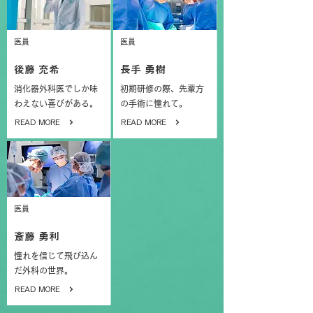
医員
医員
後藤 充希
長手 勇樹
消化器外科医でしか味
初期研修の際、先輩方
わえない喜びがある。
の手術に憧れて。
READ MORE
READ MORE
医員
斎藤 勇利
憧れを信じて飛び込ん
だ外科の世界。
READ MORE