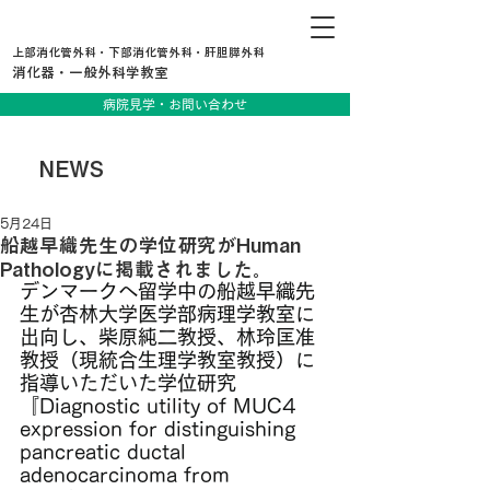
上部消化管外科・下部消化管外科・肝胆膵外科
消化器・一般外科学教室
病院見学・お問い合わせ
NEWS
5月24日
船越早織先生の学位研究がHuman
Pathologyに掲載されました。
デンマークへ留学中の船越早織先
生が杏林大学医学部病理学教室に
出向し、柴原純二教授、林玲匡准
教授（現統合生理学教室教授）に
指導いただいた学位研究
『
Diagnostic utility of MUC4 
expression for distinguishing 
pancreatic ductal 
adenocarcinoma from 