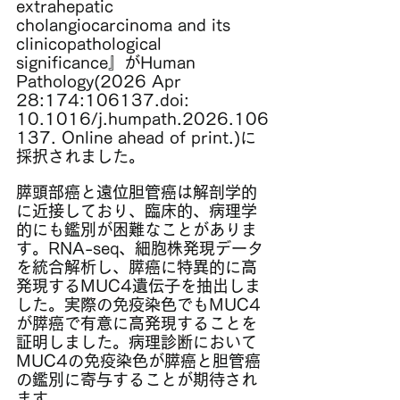
extrahepatic 
cholangiocarcinoma and its 
clinicopathological 
significance』
がHuman 
Pathology(
2026 Apr 
28:174:106137.doi: 
10.1016/j.humpath.2026.106
137. Online ahead of print.
)に
採択されました。
膵頭部癌と遠位胆管癌は解剖学的
に近接しており、臨床的、病理学
的にも鑑別が困難なことがありま
す。RNA-seq、細胞株発現データ
を統合解析し、膵癌に特異的に高
発現するMUC4遺伝子を抽出しま
した。実際の免疫染色でもMUC4
が膵癌で有意に高発現することを
証明しました。病理診断において
MUC4の免疫染色が膵癌と胆管癌
の鑑別に寄与することが期待され
ます。