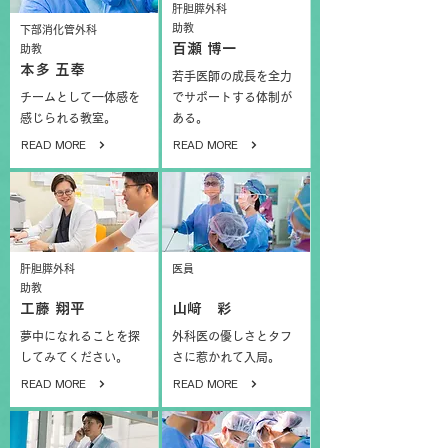
肝胆膵外科
助教
下部消化管外科
百瀬 博一
助教
本多 五奉
若手医師の成長を全力
チームとして一体感を
でサポートする体制が
感じられる教室。
ある。
READ MORE
READ MORE
肝胆膵外科
医員
助教
工藤 翔平
山﨑 彩
夢中になれることを探
外科医の優しさとタフ
してみてください。
さに惹かれて入局。
READ MORE
READ MORE