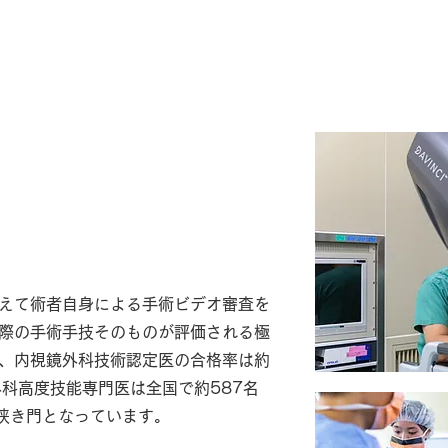
おける高次専門医資格
えて術者自身による手術ビデオ審査を
際の手術手技そのものが評価される極
、内視鏡外科技術認定医の合格率は約
外科高度技能専門医は全国で約587名
、狭き門となっています。