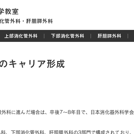
学教室
化管外科・肝胆膵外科
上部消化管外科
下部消化管外科
肝胆膵外科
のキャリア形成
の一般的なロードマップ
般外科に進んだ場合は、卒後7～8年目で、日本消化器外科学
外科、下部消化管外科、肝胆膵外科の3部門で構成されており