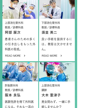
上部消化管外科
下部消化管外科
教授／診療科長
教授／診療科長
阿部 展次
須並 英二
患者さんのための多く
良い手術を提供するに
の引き出しをもった外
は、教育は欠かせませ
科医の育成。
ん。
READ MORE
READ MORE
肝胆膵外科
上部消化管外科
教授／診療科長
講師
阪本 良弘
大木 亜津子
医師免許を得て外科医
男女問わず、一緒に手
になる。それも一流の
術しませんか？