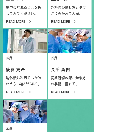
夢中になれることを探
外科医の優しさとタフ
してみてください。
さに惹かれて入局。
READ MORE
READ MORE
医員
医員
後藤 充希
長手 勇樹
消化器外科医でしか味
初期研修の際、先輩方
わえない喜びがある。
の手術に憧れて。
READ MORE
READ MORE
医員