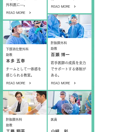
外科医に―。
READ MORE
READ MORE
肝胆膵外科
助教
下部消化管外科
百瀬 博一
助教
本多 五奉
若手医師の成長を全力
チームとして一体感を
でサポートする体制が
感じられる教室。
ある。
READ MORE
READ MORE
肝胆膵外科
医員
助教
工藤 翔平
山﨑 彩