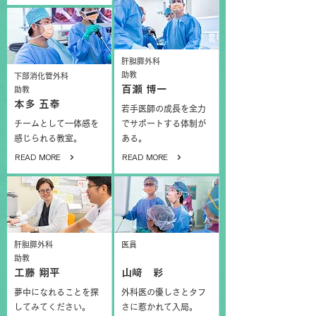
肝胆膵外科
助教
下部消化管外科
百瀬 博一
助教
本多 五奉
若手医師の成長を全力
チームとして一体感を
でサポートする体制が
感じられる教室。
ある。
READ MORE
READ MORE
肝胆膵外科
医員
助教
工藤 翔平
山﨑 彩
夢中になれることを探
外科医の優しさとタフ
してみてください。
さに惹かれて入局。