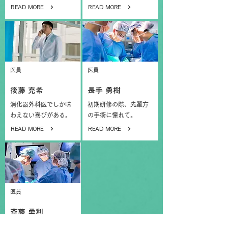
READ MORE
READ MORE
医員
医員
後藤 充希
長手 勇樹
消化器外科医でしか味
初期研修の際、先輩方
わえない喜びがある。
の手術に憧れて。
READ MORE
READ MORE
医員
斎藤 勇利
憧れを信じて飛び込ん