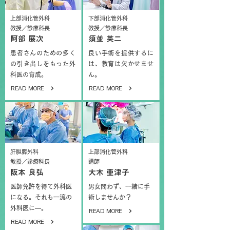
上部消化管外科
下部消化管外科
教授／診療科長
教授／診療科長
阿部 展次
須並 英二
患者さんのための多く
良い手術を提供するに
の引き出しをもった外
は、教育は欠かせませ
科医の育成。
ん。
READ MORE
READ MORE
肝胆膵外科
上部消化管外科
教授／診療科長
講師
阪本 良弘
大木 亜津子
医師免許を得て外科医
男女問わず、一緒に手
になる。それも一流の
術しませんか？
外科医に―。
READ MORE
READ MORE